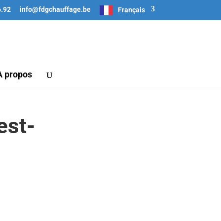
6.92
info@fdgchauffage.be
Français
A propos
est-