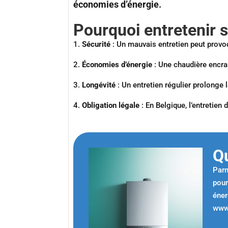
économies d’énergie.
Pourquoi entretenir 
1.
Sécurité
: Un mauvais entretien peut prov
2.
Économies d’énergie
: Une chaudière encr
3.
Longévité
: Un entretien régulier prolonge l
4.
Obligation légale
: En Belgique, l’entretien 
Qu
Parm
pour
éner
www.